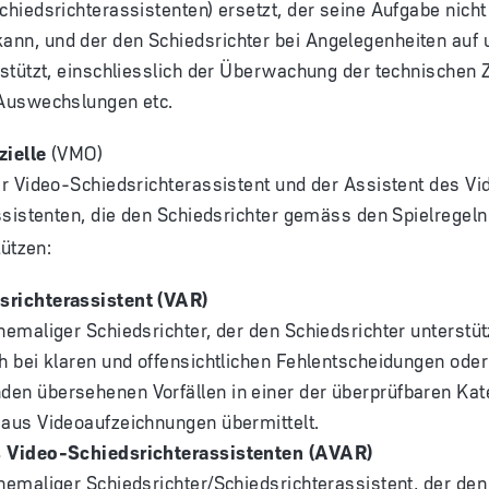
chiedsrichterassistenten) ersetzt, der seine Aufgabe nich
nn, und der den Schiedsrichter bei Angelegenheiten auf
rstützt, einschliesslich der Überwachung der technischen 
 Auswechslungen etc.
zielle
(VMO)
r Video-Schiedsrichterassistent und der Assistent des Vi
sistenten, die den Schiedsrichter gemäss den Spielregeln
tützen:
srichterassistent (VAR)
hemaliger Schiedsrichter, der den Schiedsrichter unterstüt
h bei klaren und offensichtlichen Fehlentscheidungen oder
en übersehenen Vorfällen in einer der überprüfbaren Kat
 aus Videoaufzeichnungen übermittelt.
s Video-Schiedsrichterassistenten (AVAR)
hemaliger Schiedsrichter/Schiedsrichterassistent, der den