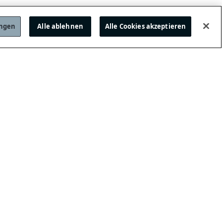
ungen
Alle ablehnen
Alle Cookies akzeptieren
FOLGEN SIE UNS!