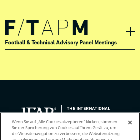
F
/
T
AP
M
Football & Technical Advisory Panel Meetings
THE INTERNATIONAL
FOOTBALL ASSOCIATION
BOARD
/ GUARDIANS OF
Wenn Sie auf „Alle Cookies akzeptieren“ klicken, stimmen
THE LAWS OF THE GAME
Sie der Speicherung von Cookies auf Ihrem Gerät zu, um
die Websitenavigation zu verbessern, die Websitenutzung
zu analysieren und unsere Marketingbemühungen zu