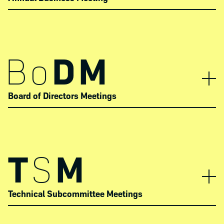
Bo
DM
Board of Directors Meetings
T
S
M
Technical Subcommittee Meetings